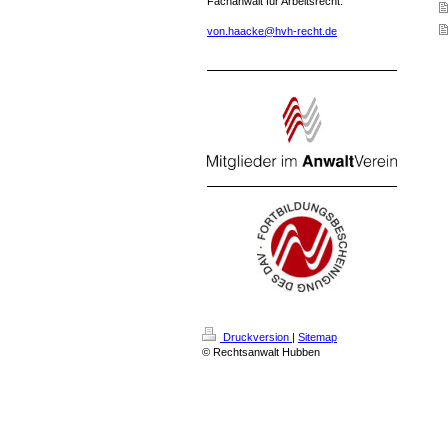
Fachanwalt für Arbeitsrecht:
von.haacke@hvh-recht.de
Druckversion
|
Sitemap
© Rechtsanwalt Hubben