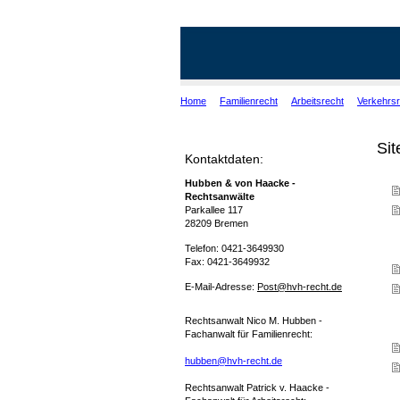
Home
Familienrecht
Arbeitsrecht
Verkehrsr
Si
Kontaktdaten:
Hubben & von Haacke -
Rechtsanwälte
Parkallee 117
28209
Bremen
Telefon:
0421-3649930
Fax:
0421-3649932
E-Mail-Adresse:
Post@hvh-recht.de
Rechtsanwalt Nico M. Hubben -
Fachanwalt für Familienrecht:
hubben@hvh-recht.de
Rechtsanwalt Patrick v. Haacke -