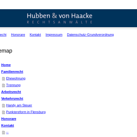
echt
Honorare
Kontakt
Impressum
Datenschutz-Grundverordnung
temap
Home
Familienrecht
Ehewohnung
Trennung
Arbeitsrecht
Verkehrsrecht
Handy am Steuer
Punktereform in Flensburg
Honorare
Kontakt
--